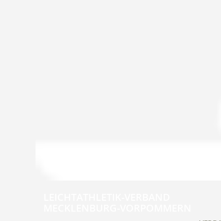
LEICHTATHLETIK-VERBAND
MECKLENBURG-VORPOMMERN
Navig
übers