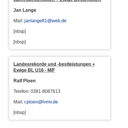
Jan Lange
Mail:
janlange81@web.de
[nbsp]
[nbsp]
Landesrekorde und -bestleistungen +
Ewige BL U16 - M/F
Ralf Ploen
Telefon: 0381-8087613
Mail:
r.ploen@lvmv.de
[nbsp]