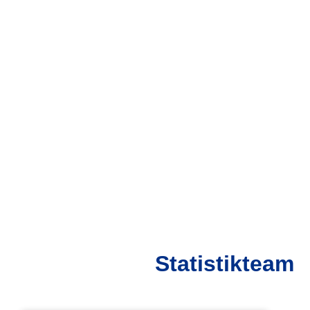
Statistikteam
LEICHTATHLETIK-VERBAND
MECKLENBURG-VORPOMMERN