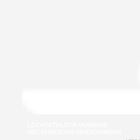
LEICHTATHLETIK-VERBAND
MECKLENBURG-VORPOMMERN
Navig
übers