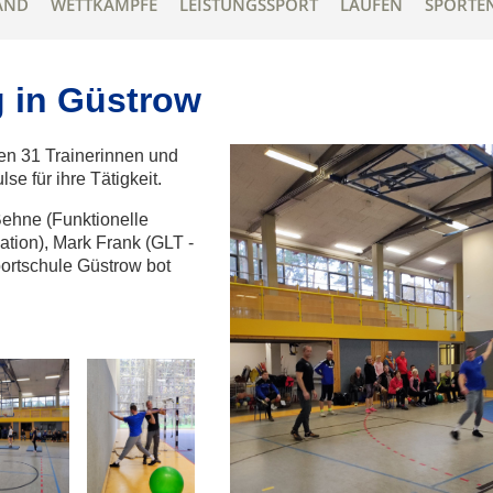
AND
WETTKÄMPFE
LEISTUNGSSPORT
LAUFEN
SPORTE
g in Güstrow
en 31 Trainerinnen und
se für ihre Tätigkeit.
Behne (Funktionelle
ation), Mark Frank (GLT -
portschule Güstrow bot