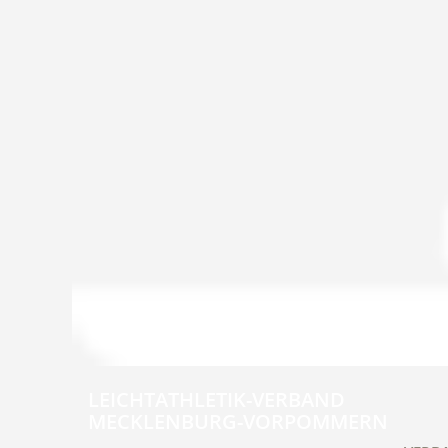
LEICHTATHLETIK-VERBAND
MECKLENBURG-VORPOMMERN
Navig
übers