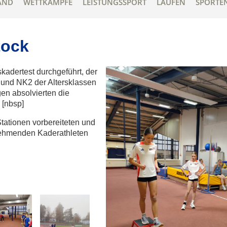
AND
WETTKÄMPFE
LEISTUNGSSPORT
LAUFEN
SPORTE
tock
kadertest durchgeführt, der
r und NK2 der Altersklassen
en absolvierten die
 [nbsp]
tationen vorbereiteten und
lnehmenden Kaderathleten