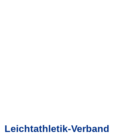
LEICHTATHLETIK-VERBAND
MECKLENBURG-VORPOMMERN
Leichtathletik-Verband