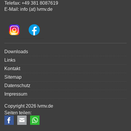
Telefax: +49 381 8087619
E-Mail:
info (at) lvmv.de
Navigation
Downloads
überspringen
Links
Kontakt
Sitemap
Datenschutz
Impressum
Copyright 2026 lvmv.de
Facebook
E-mail
WhatsApp