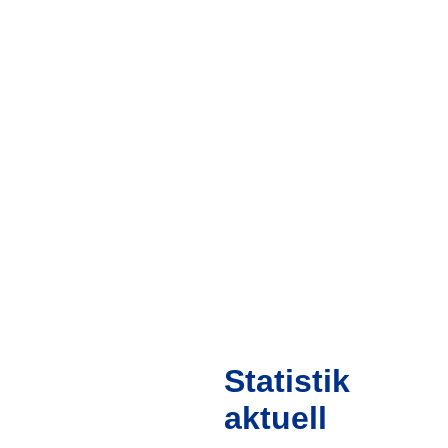
Statistik
LEICHTATHLETIK-VERBAND
MECKLENBURG-VORPOMMERN
aktuell