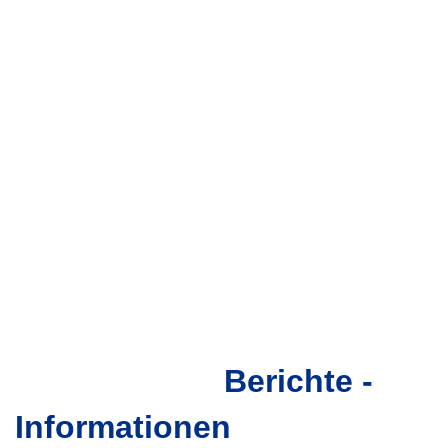
Berichte -
LEICHTATHLETIK-VERBAND
MECKLENBURG-VORPOMMERN
Informationen