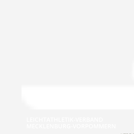
LEICHTATHLETIK-VERBAND
MECKLENBURG-VORPOMMERN
Navig
übers