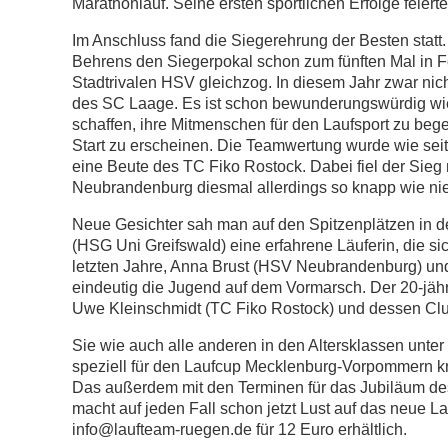
Marathonlauf. Seine ersten sportlichen Erfolge feier
Im Anschluss fand die Siegerehrung der Besten statt. 
Behrens den Siegerpokal schon zum fünften Mal in F
Stadtrivalen HSV gleichzog. In diesem Jahr zwar ni
des SC Laage. Es ist schon bewunderungswürdig wie T
schaffen, ihre Mitmenschen für den Laufsport zu be
Start zu erscheinen. Die Teamwertung wurde wie seit
eine Beute des TC Fiko Rostock. Dabei fiel der Sieg
Neubrandenburg diesmal allerdings so knapp wie nie
Neue Gesichter sah man auf den Spitzenplätzen in d
(HSG Uni Greifswald) eine erfahrene Läuferin, die s
letzten Jahre, Anna Brust (HSV Neubrandenburg) un
eindeutig die Jugend auf dem Vormarsch. Der 20-jähr
Uwe Kleinschmidt (TC Fiko Rostock) und dessen Clu
Sie wie auch alle anderen in den Altersklassen unter
speziell für den Laufcup Mecklenburg-Vorpommern kr
Das außerdem mit den Terminen für das Jubiläum des
macht auf jeden Fall schon jetzt Lust auf das neue La
info@laufteam-ruegen.de für 12 Euro erhältlich.