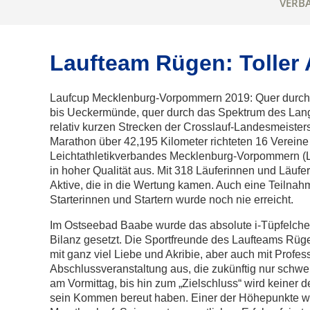
VERB
Laufteam Rügen: Toller
Laufcup Mecklenburg-Vorpommern 2019: Quer durch
bis Ueckermünde, quer durch das Spektrum des Lang
relativ kurzen Strecken der Crosslauf-Landesmeister
Marathon über 42,195 Kilometer richteten 16 Vereine
Leichtathletikverbandes Mecklenburg-Vorpommern 
in hoher Qualität aus. Mit 318 Läuferinnen und Läufer
Aktive, die in die Wertung kamen. Auch eine Teilnah
Starterinnen und Startern wurde noch nie erreicht.
Im Ostseebad Baabe wurde das absolute i-Tüpfelchen
Bilanz gesetzt. Die Sportfreunde des Laufteams Rüg
mit ganz viel Liebe und Akribie, aber auch mit Profess
Abschlussveranstaltung aus, die zukünftig nur schwer
am Vormittag, bis hin zum „Zielschluss“ wird keiner 
sein Kommen bereut haben. Einer der Höhepunkte wa