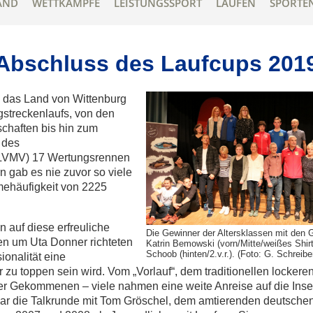
AND
WETTKÄMPFE
LEISTUNGSSPORT
LAUFEN
SPORTE
 Abschluss des Laufcups 201
 das Land von Wittenburg
streckenlaufs, von den
schaften bis hin zum
 des
(LVMV) 17 Wertungsrennen
n gab es nie zuvor so viele
mehäufigkeit von 2225
 auf diese erfreuliche
Die Gewinner der Altersklassen mit den
en um Uta Donner richteten
Katrin Bemowski (vorn/Mitte/weißes Shirt
Schoob (hinten/2.v.r.). (Foto: G. Schreibe
ionalität eine
 zu toppen sein wird. Vom „Vorlauf“, dem traditionellen locker
der Gekommenen – viele nahmen eine weite Anreise auf die Insel
r die Talkrunde mit Tom Gröschel, dem amtierenden deutschen