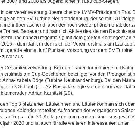
te er 2007 und 2008 als Jugendlicher mit Laufcup-Siegen.
In der Vereinswertung überreichte die LVMV-Präsidentin Prof. Dr
olge an den SV Turbine Neubrandenburg, der so mit 13 Erfolge
cht mehr überraschend, aber dennoch wieder phänomenal: der zw
rainer, Betreuer und natürlich Aktive des kleinen Recknitzst
geistern und nahezu regelmäßig mit dem größten Kontingent an 
 2016 – dem Jahr, in dem sich der Verein erstmals am Laufcup b
 mit gerade einmal fünf Punkten Vorsprung vor dem SV Turbine
 zuvor aus.
er Gesamteinzelwertung. Bei den Frauen triumphierte mit Katr
ich erstmals am Cup-Geschehen beteiligte, vor den Protagonisti
d Anna-Izabela Böge (Turbine Neubrandenburg). Bei den Männ
ige Erik Schoob (1. LAV Rostock) siegte vor dem nur zwei Jahr
bkameraden Adrian Karnitzki (29).
 den Top 3 platzierten Läuferinnen und Läufer konnten sich übe
eierten Kalender mit tollen Aufnahmen der vergangenen Saison
 Laufcups – die 30. Auflage im kommenden Jahr – ausgestatte
ufjahr 2020 und ist auch für alle weiteren Interessenten unter