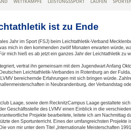
AND
WETTKÄMPFE
LEISTUNGSSPORT
LAUFEN
SPORTE
chtathletik ist zu Ende
ales Jahr im Sport (FSJ) beim Leichtathletik-Verband Mecklenb
, was mich in den kommenden zwölf Monaten erwarten würde, w
 mich hieß es ab jetzt ein ganzes Jahr der Leichtathletik zu 
tegriert, vertrat ihn gemeinsam mit dem Jugendwart Anfang Okto
utschen Leichtathletik-Verbandes in Rotenburg an der Fulda.
 LVMV bereichernde Erfahrungen mit sich bringen würde. Zahlr
dhallenmeisterschaften in Neubrandenburg, der Verbandstag od
tclub Laage, sowie dem RecknitzCampus Laage gestaltete sich
der Geschäftsstelle des LVMV einen Einblick in die verschiede
antwortliche Projekte bearbeitete, leitete ich am Nachmittag d
tzte den Sportunterricht. Eines der umfangreichsten Projekte i
Die von mir unter dem Titel „Internationale Meisterschaften 199