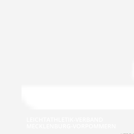
LEICHTATHLETIK-VERBAND
MECKLENBURG-VORPOMMERN
Navig
übers