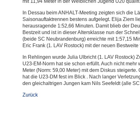
mit 11,94 Meter in der Weiblichen Jugend U20 qualifi
In Dessau beim ANHALT-Meeting zeigten sich die Läu
Saisonauftaktrennen bestens aufgelegt. Elija Ziem lie
herausragende 1:52,66 Minuten. Damit blieb der Deu
Bestzeit und ist in dieser Altersklasse nun der Schn
(beide SC Neubrandenburg) erreichte mit 1:57,15 Min
Eric Frank (1. LAV Rostock) mit der neuen Bestweit
In Rehlingen wurde Julia Ulbricht (1. LAV Rostock) 
U23-EM-Norm hat sie schon erfüllt. Auch nicht mehr w
Meter (Norm: 59,00 Meter) mit dem Diskus steigerte.
hat die U23-DM fest im Blick . Nach langer Verletzu
den gleichaltrigen Jungen kam Nils Seefeldt (alle S
Zurück