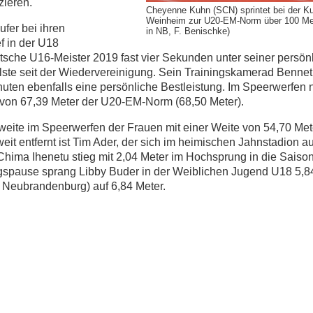
zieren.
Cheyenne Kuhn (SCN) sprintet bei der Ku
Weinheim zur U20-EM-Norm über 100 Me
fer bei ihren
in NB, F. Benischke)
f in der U18
tsche U16-Meister 2019 fast vier Sekunden unter seiner persön
ellste seit der Wiedervereinigung. Sein Trainingskamerad Benne
uten ebenfalls eine persönliche Bestleistung. Im Speerwerfen 
e von 67,39 Meter der U20-EM-Norm (68,50 Meter).
Zweite im Speerwerfen der Frauen mit einer Weite von 54,70 Met
eit entfernt ist Tim Ader, der sich im heimischen Jahnstadion a
 Chima Ihenetu stieg mit 2,04 Meter im Hochsprung in die Saiso
ngspause sprang Libby Buder in der Weiblichen Jugend U18 5,84
C Neubrandenburg) auf 6,84 Meter.