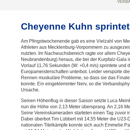
VERB
Cheyenne Kuhn sprinte
Am Pfingstwochenende gab es eine Vielzahl von Mee
Athleten aus Mecklenburg-Vorpommern zu ausgezei
nutzten. Im Nachwuchsbereich ragte vor allem Che
Neubrandenburg) heraus, die bei der Kurpfalz-Gala 
Vorlauf 11,76 Sekunden (W: +0,4 m/s) sprintete und d
Europameisterschaften unterbot. Leider verspürte die
Rennen muskuläre Probleme, so dass sie das Finale 
konnte. Ein eingeklemmter Nerv, so die Verbandsphy
Ursache.
Seinen Höhenflug in dieser Saison setzte Luca Meink
nun die Höhe von 2,13 Meter übersprang. An 2,16 Met
Seine Vereinskameraden starteten einen Tag zuvor in
Dabei überbot Tim Lübbert mit 14,55 Meter die U23-
nationalen Titelkämpfe konnte sich auch Emmelie Par