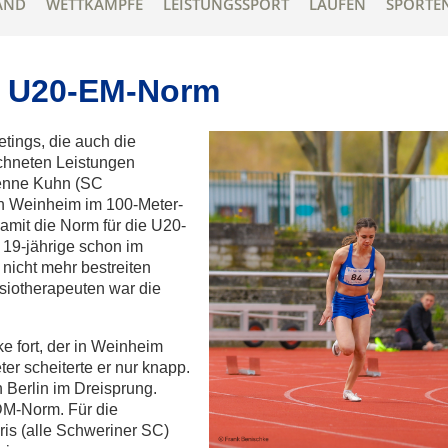
AND
WETTKÄMPFE
LEISTUNGSSPORT
LAUFEN
SPORTE
t U20-EM-Norm
tings, die auch die
chneten Leistungen
yenne Kuhn (SC
in Weinheim im 100-Meter-
amit die Norm für die U20-
 19-jährige schon im
nicht mehr bestreiten
siotherapeuten war die
e fort, der in Weinheim
er scheiterte er nur knapp.
 Berlin im Dreisprung.
DM-Norm. Für die
is (alle Schweriner SC)